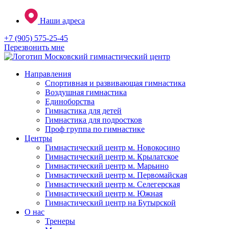
Перейти
Наши адреса
к
содержимому
+7 (905) 575-25-45
Перезвонить мне
Направления
Спортивная и развивающая гимнастика
Воздушная гимнастика
Единоборства
Гимнастика для детей
Гимнастика для подростков
Проф группа по гимнастике
Центры
Гимнастический центр м. Новокосино
Гимнастический центр м. Крылатское
Гимнастический центр м. Марьино
Гимнастический центр м. Первомайская
Гимнастический центр м. Селегерская
Гимнастический центр м. Южная
Гимнастический центр на Бутырской
О нас
Тренеры