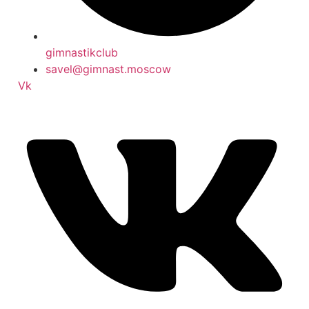
gimnastikclub
savel@gimnast.moscow
Vk