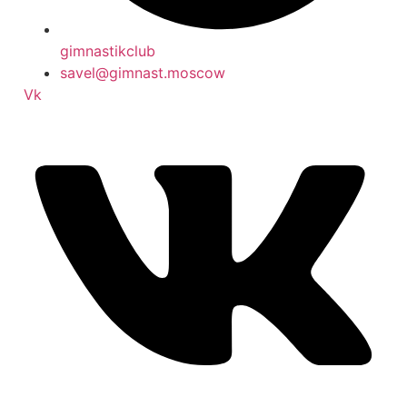
gimnastikclub
savel@gimnast.moscow
Vk