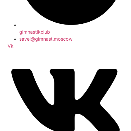
gimnastikclub
savel@gimnast.moscow
Vk